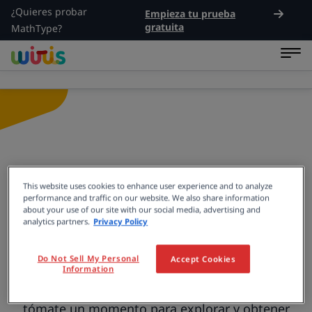
¿Quieres probar
Empieza tu prueba
gratuita
MathType?
¡Gracias por ponerte
This website uses cookies to enhance user experience and to analyze
performance and traffic on our website. We also share information
en contacto con
about your use of our site with our social media, advertising and
analytics partners.
Privacy Policy
Wiris!
Do Not Sell My Personal
Accept Cookies
Information
En breve te responderemos. Mientras tanto,
tómate un momento para explorar y obtener