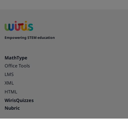
Empowering STEM education
MathType
Office Tools
LMS
XML
HTML
WirisQuizzes
Nubric
Integraciones
Blog