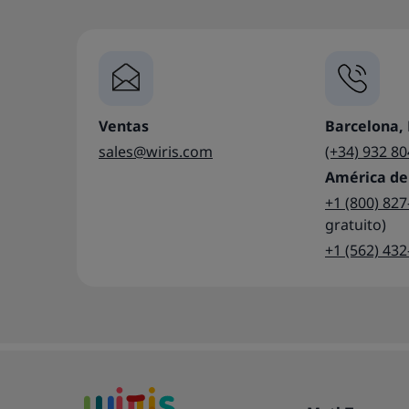
Ventas
Barcelona,
sales@wiris.com
(+34) 932 80
América de
+1 (800) 82
gratuito)
+1 (562) 43