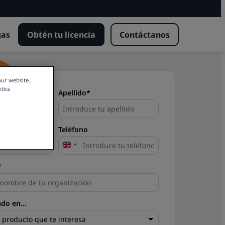
gas
Obtén tu licencia
Contáctanos
our website.
tics
Apellido*
Teléfono
United
Kingdom
*
+44
sado en…