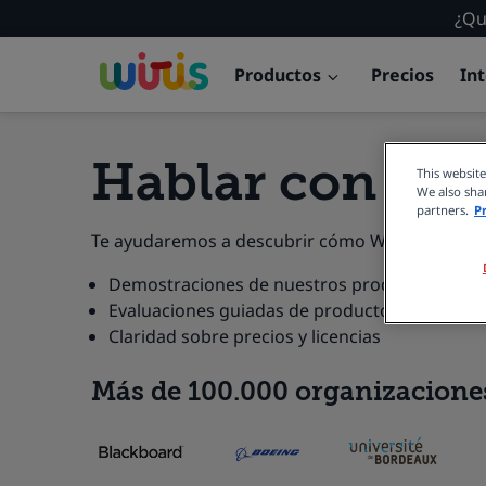
¿Qu
Productos
Precios
In
Hablar con ven
This websit
We also shar
partners.
P
Te ayudaremos a descubrir cómo Wiris tu soluci
Demostraciones de nuestros productos
Evaluaciones guiadas de productos
Claridad sobre precios y licencias
Más de 100.000 organizaciones