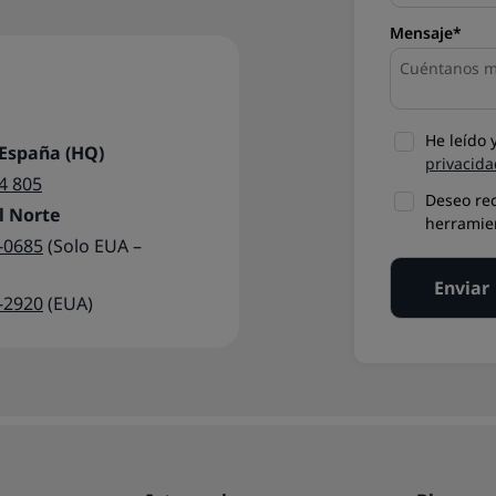
Mensaje*
He leído 
 España (HQ)
privacida
4 805
Deseo rec
l Norte
herramien
7-0685
(Solo EUA –
2-2920
(EUA)