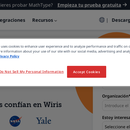
ieres probar MathType?
Empieza tu prueba gratuita
tegraciones
Recursos
|
Descar
tas
e uses cookies to enhance user experience and to analyze performance and traffic on 
e information about your use of our site with our social media, advertising and analy
Nombre*
rivacy Policy
ón STEM de calidad con:
Do Not Sell My Personal Information
Accept Cookies
Email*
Organización
 confían en Wiris
Estoy intere