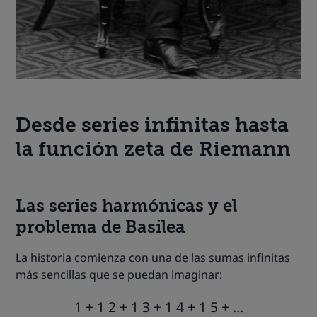
Desde series infinitas hasta
la función zeta de Riemann
Las series harmónicas y el
problema de Basilea
La historia comienza con una de las sumas infinitas
más sencillas que se puedan imaginar:
1
+
1
2
+
1
3
+
1
4
+
1
5
+
…