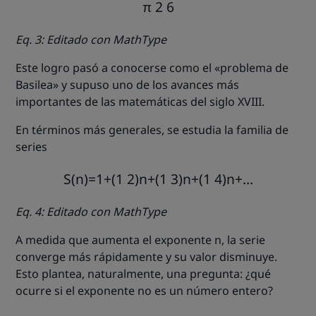
π
2
6
Eq. 3: Editado con MathType
Este logro pasó a conocerse como el «problema de
Basilea» y supuso uno de los avances más
importantes de las matemáticas del siglo XVIII.
En términos más generales, se estudia la familia de
series
S
(
n
)
=
1
+
(
1
2
)
n
+
(
1
3
)
n
+
(
1
4
)
n
+
…
Eq. 4: Editado con MathType
A medida que aumenta el exponente n, la serie
converge más rápidamente y su valor disminuye.
Esto plantea, naturalmente, una pregunta: ¿qué
ocurre si el exponente no es un número entero?