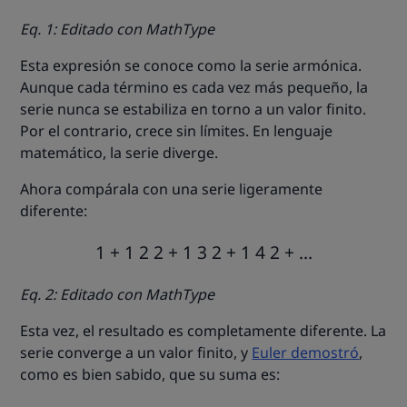
Eq. 1: Editado con MathType
Esta expresión se conoce como la serie armónica.
Aunque cada término es cada vez más pequeño, la
serie nunca se estabiliza en torno a un valor finito.
Por el contrario, crece sin límites. En lenguaje
matemático, la serie diverge.
Ahora compárala con una serie ligeramente
diferente:
1
+
1
2
2
+
1
3
2
+
1
4
2
+
…
Eq. 2: Editado con MathType
Esta vez, el resultado es completamente diferente. La
serie converge a un valor finito, y
Euler demostró
,
como es bien sabido, que su suma es: