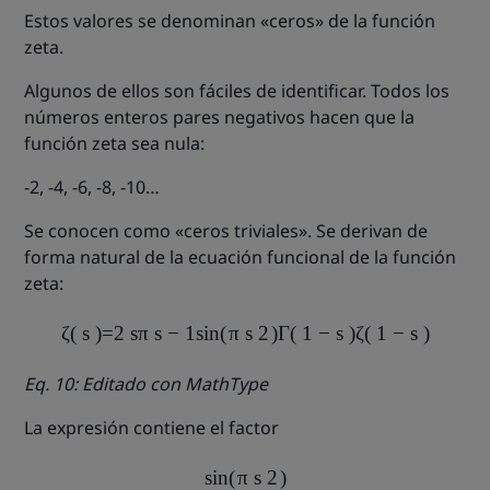
Estos valores se denominan «ceros» de la función
zeta.
Algunos de ellos son fáciles de identificar. Todos los
números enteros pares negativos hacen que la
función zeta sea nula:
-2, -4, -6, -8, -10…
Se conocen como «ceros triviales». Se derivan de
forma natural de la ecuación funcional de la función
zeta:
ζ
(
s
)
=
2
s
π
s
−
1
sin
(
π
s
2
)
Γ
(
1
−
s
)
ζ
(
1
−
s
)
Eq. 10: Editado con MathType
La expresión contiene el factor
sin
(
π
s
2
)