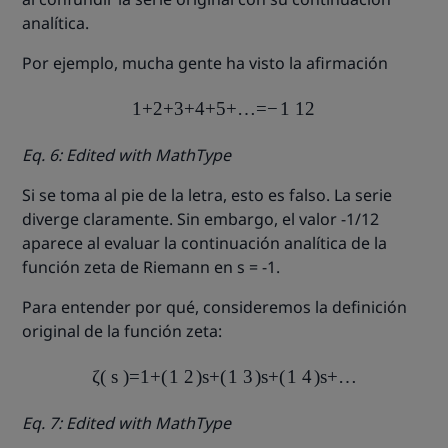
analítica.
Por ejemplo, mucha gente ha visto la afirmación
1
+
2
+
3
+
4
+
5
+
…
=
−
1
12
Eq. 6: Edited with MathType
Si se toma al pie de la letra, esto es falso. La serie
diverge claramente. Sin embargo, el valor -1/12
aparece al evaluar la continuación analítica de la
función zeta de Riemann en s = -1.
Para entender por qué, consideremos la definición
original de la función zeta:
ζ
(
s
)
=
1
+
(
1
2
)
s
+
(
1
3
)
s
+
(
1
4
)
s
+
…
Eq. 7: Edited with MathType