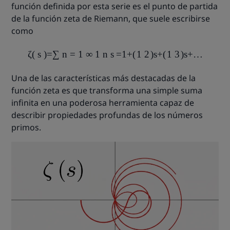
función definida por esta serie es el punto de partida
de la función zeta de Riemann, que suele escribirse
como
ζ
(
s
)
=
∑
n
=
1
∞
1
n
s
=
1
+
(
1
2
)
s
+
(
1
3
)
s
+
…
Una de las características más destacadas de la
función zeta es que transforma una simple suma
infinita en una poderosa herramienta capaz de
describir propiedades profundas de los números
primos.