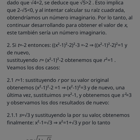
dado que
√4=2
, se deduce que
√5>2 . Esto implica
que
2-
√5<0
, y al intentar calcular su raíz cuadrada,
obtendríamos un número imaginario. Por lo tanto, al
continuar desarrollando para obtener el valor de
x
,
este también sería un número imaginario.
2. Si
t
=-2 entonces
:
((x²-1)²-2)²-3 =-2 ⇒ ((x²-1)²-2)²=1 y
de nuevo,
sustituyendo
r
= (
x²-1
)
²-2
obtenemos que
r
²=1
.
Veamos los dos casos:
2.1
r
=1: sustituyendo
r
por su valor original
obtenemos (x²-1)²-2 =1 ⇒ (x²-1)²=3 y de nuevo, una
última vez, sustituimos
s
=x²-1, y obtenemos que
s²
=3
y observamos los dos resultados de nuevo:
2.1.1
s
=√3 y sustituyendo la por su valor, obtenemos
finalmente: x²-1=√3 ⇒ x²=1+√3 y por lo tanto