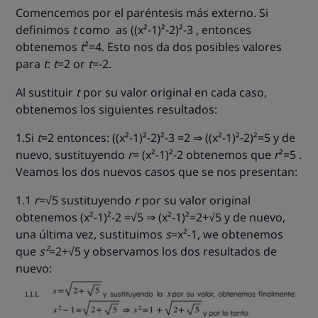
Comencemos por el paréntesis más externo. Si
definimos
t
como
as ((x²-1)²-2)²-3
, entonces
obtenemos
t
²=4
. Esto nos da dos posibles valores
para
t
:
t
=2
or
t
=-2
.
Al sustituir
t
por su valor original en cada caso,
obtenemos los siguientes resultados
:
1.Si
t
=2
entonces:
((x²-1)²-2)²-3 =2 ⇒ ((x²-1)²-2)²=5 y de
nuevo,
sustituyendo
r
= (
x²-1
)
²-2
obtenemos que
r
²=5
.
Veamos los dos nuevos casos que se nos presentan:
1.1
r
=√5 sustituyendo
r
por su valor original
obtenemos (x²-1)²-2 =√5 ⇒ (x²-1)²=2+√5 y de nuevo,
una última vez, sustituimos
s
=x²-1, we obtenemos
que
s²
=2+√5 y observamos los dos resultados de
nuevo: