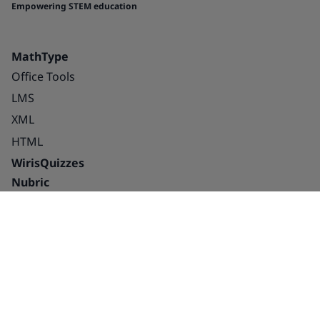
Empowering STEM education
MathType
Office Tools
LMS
XML
HTML
WirisQuizzes
Nubric
Integraciones
Blog
Soluciones
Historias de éxito
Educación
Sobre nosotros
Editorial plataformas
Empleo
digitales
Partners