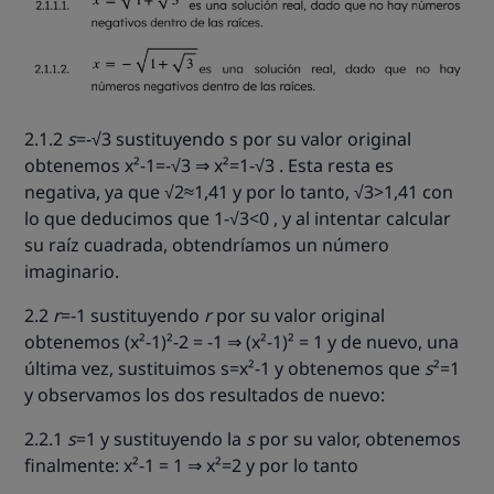
2.1.2
s
=-√3 sustituyendo s por su valor original
obtenemos x²-1=-√3 ⇒ x²=1-√3 . Esta resta es
negativa, ya que √2≈1,41 y por lo tanto, √3>1,41 con
lo que deducimos que 1-√3<0 ,
y al intentar calcular
su raíz cuadrada, obtendríamos un número
imaginario.
2.2
r
=-1 sustituyendo
r
por su valor original
obtenemos
(x²-1)²-2 = -1 ⇒ (x²-1)² = 1 y de nuevo, una
última vez, sustituimos s=x²-1 y obtenemos que
s
²=1
y observamos los dos resultados de nuevo:
2.2.1
s
=1 y sustituyendo la
s
por su valor, obtenemos
finalmente: x²-1 = 1 ⇒ x²=2 y por lo tanto